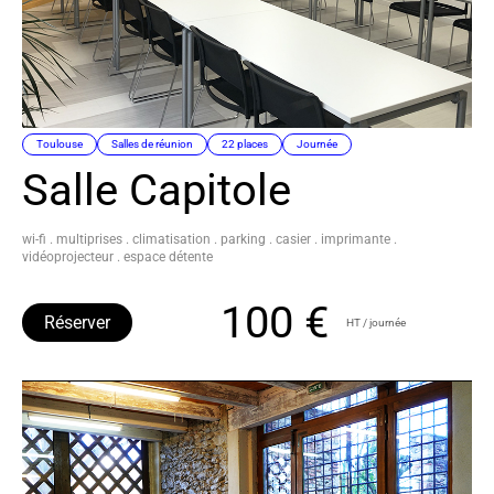
Toulouse
Salles de réunion
22 places
Journée
Salle Capitole
wi-fi . multiprises . climatisation . parking . casier . imprimante .
vidéoprojecteur . espace détente
100 €
Réserver
HT / journée