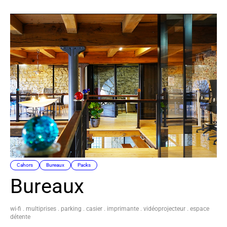
Cahors
Bureaux
Packs
Bureaux
wi-fi . multiprises . parking . casier . imprimante . vidéoprojecteur . espace
détente