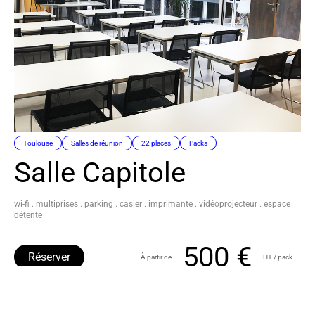
Toulouse
Salles de réunion
22 places
Packs
Salle Capitole
wi-fi . multiprises . parking . casier . imprimante . vidéoprojecteur . espace
détente
500 €
Réserver
À partir de
HT / pack