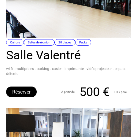
Cahors
Salles de réunion
20 places
Packs
Salle Valentré
wi-fi . multiprises . parking . casier . imprimante . vidéoprojecteur . espace
détente
500 €
Réserver
À partir de
HT / pack