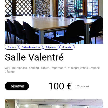
Cahors
Salles de réunion
20 places
Journée
Salle Valentré
wi-fi . multiprises . parking . casier . imprimante . vidéoprojecteur . espace
détente
100 €
Réserver
HT / journée