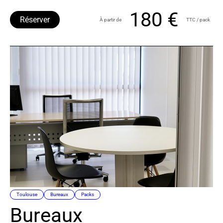
180 €
Réserver
À partir de
TTC / pack
Toulouse
Bureaux
Packs
Bureaux