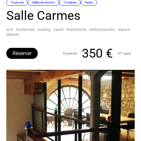
Toulouse
Salles de réunion
12 places
Packs
Salle Carmes
wi-fi . multiprises . parking . casier . imprimante . vidéoprojecteur . espace
détente
350 €
Réserver
À partir de
HT / pack