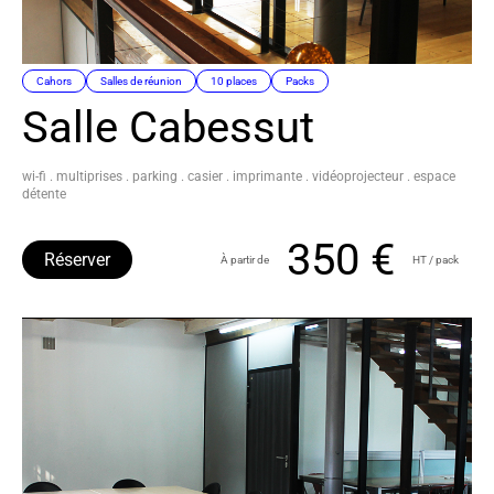
Cahors
Salles de réunion
10 places
Packs
Salle Cabessut
wi-fi . multiprises . parking . casier . imprimante . vidéoprojecteur . espace
détente
350 €
Réserver
À partir de
HT / pack