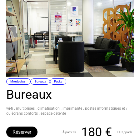
Montauban
Bureaux
Packs
Bureaux
wi-fi . multiprises . climatisation . imprimante . postes informatiques et /
ou écrans conforts . espace détente
180 €
Réserver
À partir de
TTC / pack