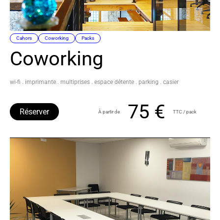
Cahors
Coworking
Packs
Coworking
wi-fi . imprimante . multiprises . espace détente . parking . casier
75 €
Réserver
À partir de
TTC / pack