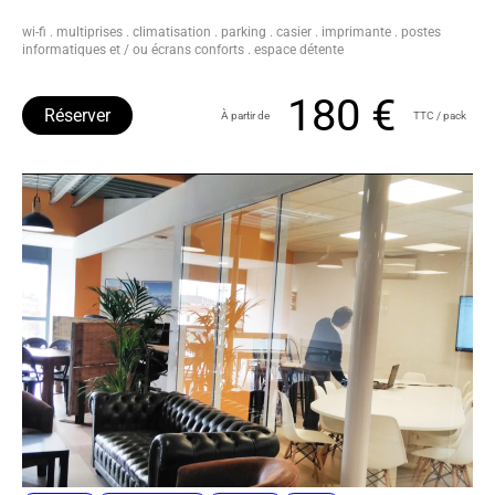
wi-fi . multiprises . climatisation . parking . casier . imprimante . postes
informatiques et / ou écrans conforts . espace détente
180 €
Réserver
À partir de
TTC / pack