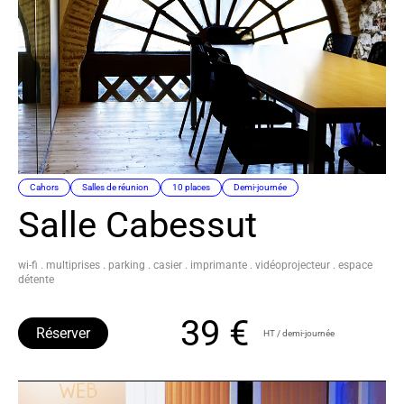
Cahors
Salles de réunion
10 places
Demi-journée
Salle Cabessut
wi-fi . multiprises . parking . casier . imprimante . vidéoprojecteur . espace
détente
39 €
Réserver
HT / demi-journée