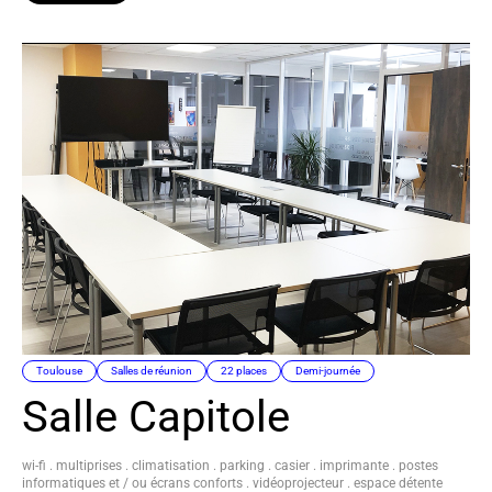
Toulouse
Salles de réunion
22 places
Demi-journée
Salle Capitole
wi-fi . multiprises . climatisation . parking . casier . imprimante . postes
informatiques et / ou écrans conforts . vidéoprojecteur . espace détente