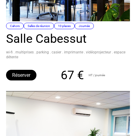
Cahors
Salles de réunion
10 places
Journée
Salle Cabessut
wi-fi . multiprises . parking . casier . imprimante . vidéoprojecteur . espace
détente
67 €
Réserver
HT / journée