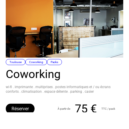
Toulouse
Coworking
Packs
Coworking
wi-fi . imprimante . multiprises . postes informatiques et / ou écrans
conforts . climatisation . espace détente . parking . casier
75 €
Réserver
À partir de
TTC / pack