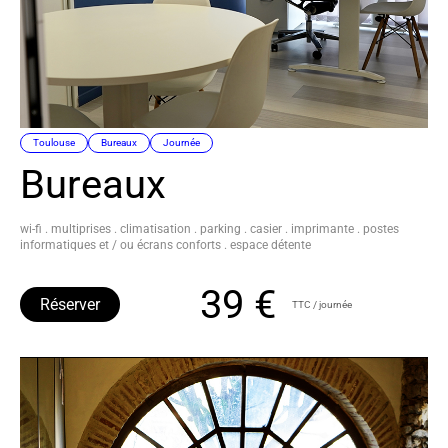
Toulouse
Bureaux
Journée
Bureaux
wi-fi . multiprises . climatisation . parking . casier . imprimante . postes
informatiques et / ou écrans conforts . espace détente
39 €
Réserver
TTC / journée