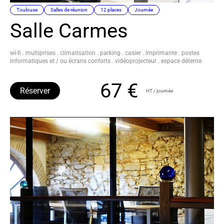
Toulouse
Salles de réunion
12 places
Journée
Salle Carmes
wi-fi . multiprises . climatisation . parking . casier . imprimante . postes
informatiques et / ou écrans conforts . vidéoprojecteur . espace détente
67 €
Réserver
HT / journée