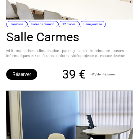
Toulouse
Salles de réunion
12 places
Demi-journée
Salle Carmes
wi-fi . multiprises . climatisation . parking . casier . imprimante . postes
informatiques et / ou écrans conforts . vidéoprojecteur . espace détente
39 €
Réserver
HT / demi-journée