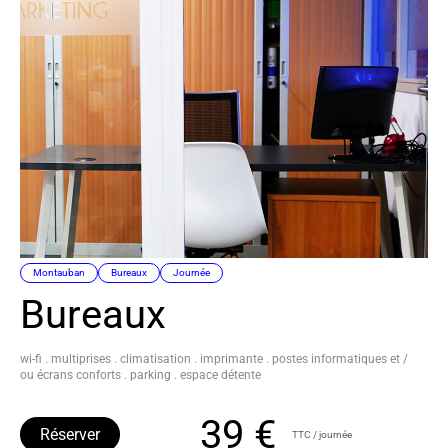
Montauban
Bureaux
Journée
Bureaux
wi-fi . multiprises . climatisation . imprimante . postes informatiques et /
ou écrans conforts . parking . espace détente
39 €
Réserver
TTC / journée