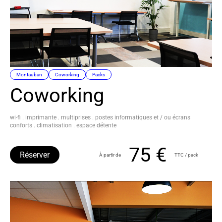
Montauban
Coworking
Packs
Coworking
wi-fi . imprimante . multiprises . postes informatiques et / ou écrans
conforts . climatisation . espace détente
75 €
Réserver
À partir de
TTC / pack