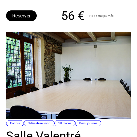
56 €
Réserver
HT / demi-journée
Cahors
Salles de réunion
20 places
Demi-journée
Salle Valentré