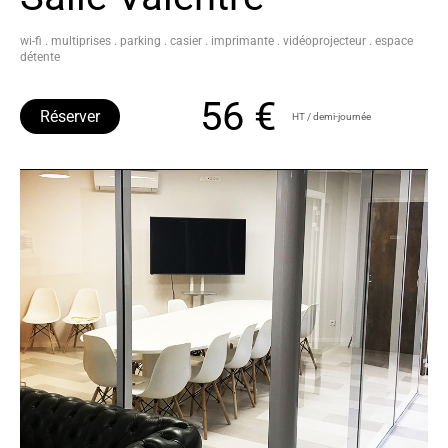
wi-fi . multiprises . parking . casier . imprimante . vidéoprojecteur . espace
détente
56 €
Réserver
HT / demi-journée