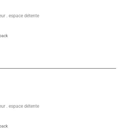
teur . espace détente
 pack
teur . espace détente
 pack