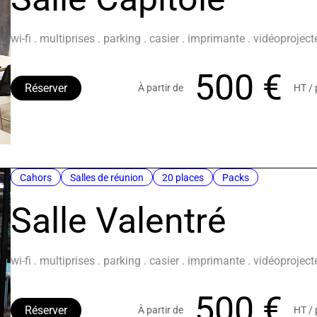
wi-fi . multiprises . parking . casier . imprimante . vidéoprojec
500 €
Réserver
À partir de
HT /
Cahors
Salles de réunion
20 places
Packs
Salle Valentré
wi-fi . multiprises . parking . casier . imprimante . vidéoprojec
500 €
Réserver
À partir de
HT /