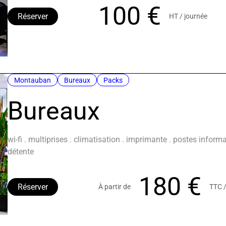
100 €
Réserver
HT / journée
Montauban
Bureaux
Packs
Bureaux
wi-fi . multiprises . climatisation . imprimante . postes infor
détente
180 €
Réserver
À partir de
TTC 