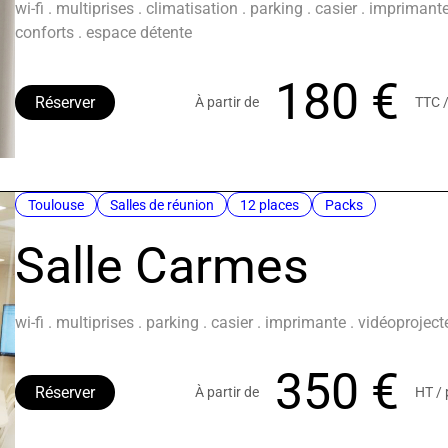
wi-fi . multiprises . climatisation . parking . casier . impriman
conforts . espace détente
180 €
Réserver
À partir de
TTC 
Toulouse
Salles de réunion
12 places
Packs
Salle Carmes
wi-fi . multiprises . parking . casier . imprimante . vidéoprojec
350 €
Réserver
À partir de
HT /