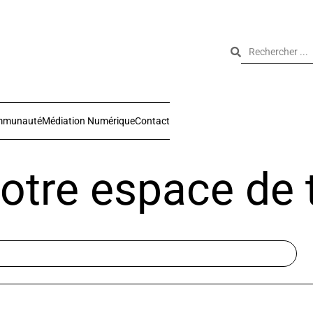
mmunauté
Médiation Numérique
Contact
otre espace de t