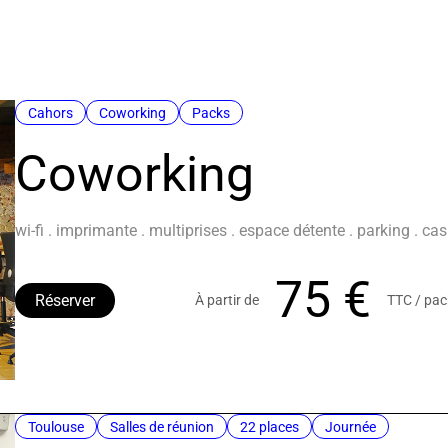
Cahors
Coworking
Packs
Coworking
wi-fi . imprimante . multiprises . espace détente . parking . cas
75 €
Réserver
À partir de
TTC / pac
Toulouse
Salles de réunion
22 places
Journée