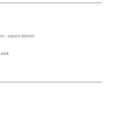
teur . espace détente
/ pack