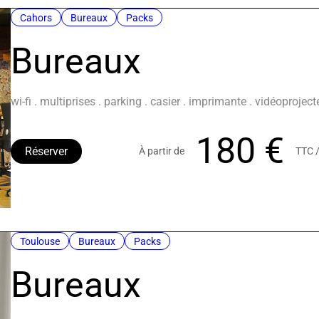
Cahors
Bureaux
Packs
Bureaux
wi-fi . multiprises . parking . casier . imprimante . vidéoprojec
180 €
Réserver
À partir de
TTC 
Toulouse
Bureaux
Packs
Bureaux