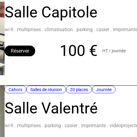
Salle Capitole
wi-fi . multiprises . climatisation . parking . casier . impriman
100 €
Réserver
HT / journée
Cahors
Salles de réunion
20 places
Journée
Salle Valentré
wi-fi . multiprises . parking . casier . imprimante . vidéoprojec