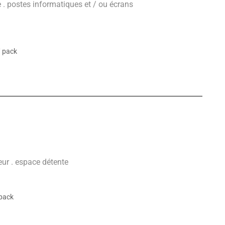
te . postes informatiques et / ou écrans
/ pack
teur . espace détente
 pack