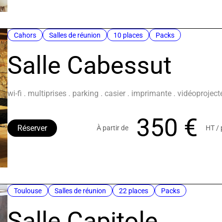
Cahors
Salles de réunion
10 places
Packs
Salle Cabessut
wi-fi . multiprises . parking . casier . imprimante . vidéoprojec
350 €
Réserver
À partir de
HT /
Toulouse
Salles de réunion
22 places
Packs
Salle Capitole