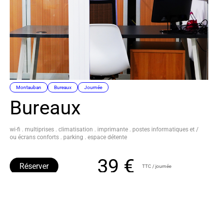
Montauban
Bureaux
Journée
Bureaux
wi-fi . multiprises . climatisation . imprimante . postes informatiques et /
ou écrans conforts . parking . espace détente
39 €
Réserver
TTC / journée