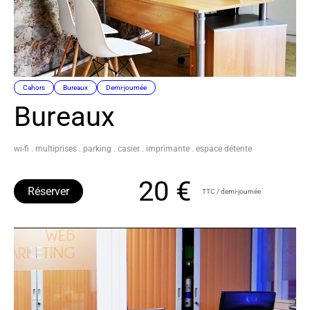
Cahors
Bureaux
Demi-journée
Bureaux
wi-fi . multiprises . parking . casier . imprimante . espace détente
20 €
Réserver
TTC / demi-journée