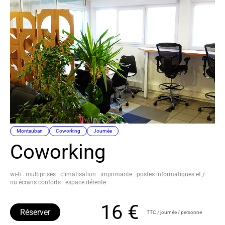
Montauban
Coworking
Journée
Coworking
wi-fi . multiprises . climatisation . imprimante . postes informatiques et /
ou écrans conforts . espace détente
16 €
Réserver
TTC / journée / personne