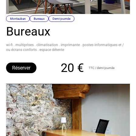
Montauban
Bureaux
Demi-journée
Bureaux
wi-fi . multiprises . climatisation . imprimante . postes informatiques et /
ou écrans conforts . espace détente
20 €
Réserver
TTC / demi-journée