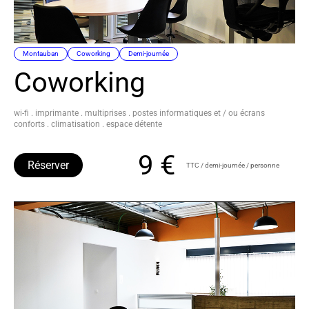
Montauban
Coworking
Demi-journée
Coworking
wi-fi . imprimante . multiprises . postes informatiques et / ou écrans
conforts . climatisation . espace détente
9 €
Réserver
TTC / demi-journée / personne