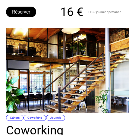
16 €
Réserver
TTC / journée / personne
Cahors
Coworking
Journée
Coworking