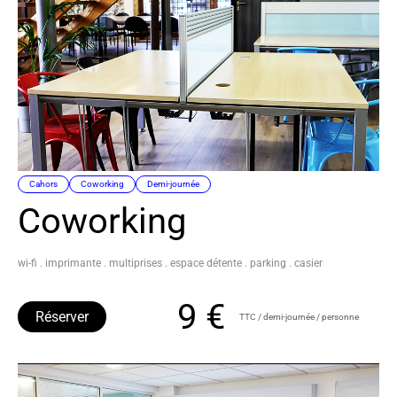
Cahors
Coworking
Demi-journée
Coworking
wi-fi . imprimante . multiprises . espace détente . parking . casier
9 €
Réserver
TTC / demi-journée / personne