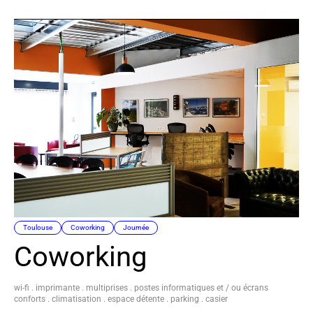
Toulouse
Coworking
Journée
Coworking
wi-fi . imprimante . multiprises . postes informatiques et / ou écrans
conforts . climatisation . espace détente . parking . casier