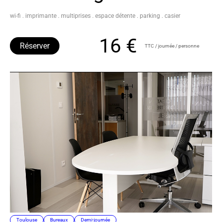
wi-fi . imprimante . multiprises . espace détente . parking . casier
16 €
Réserver
TTC / journée / personne
Toulouse
Bureaux
Demi-journée