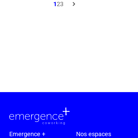
1
2
3
Emergence +
Nos espaces