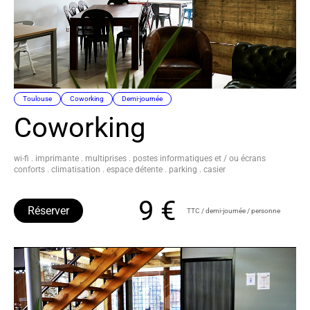
Toulouse
Coworking
Demi-journée
Coworking
wi-fi . imprimante . multiprises . postes informatiques et / ou écrans
conforts . climatisation . espace détente . parking . casier
9 €
Réserver
TTC / demi-journée / personne