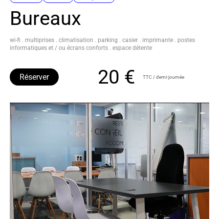
Bureaux
wi-fi . multiprises . climatisation . parking . casier . imprimante . postes
informatiques et / ou écrans conforts . espace détente
20 €
Réserver
TTC / demi-journée