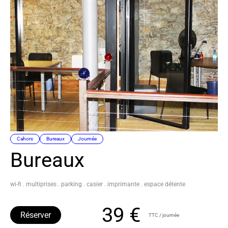
Cahors
Bureaux
Journée
Bureaux
wi-fi . multiprises . parking . casier . imprimante . espace détente
39 €
Réserver
TTC / journée