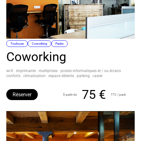
Toulouse
Coworking
Packs
Coworking
wi-fi . imprimante . multiprises . postes informatiques et / ou écrans
conforts . climatisation . espace détente . parking . casier
75 €
Réserver
À partir de
TTC / pack