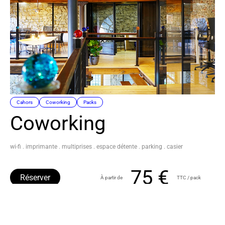
Cahors
Coworking
Packs
Coworking
wi-fi . imprimante . multiprises . espace détente . parking . casier
75 €
Réserver
À partir de
TTC / pack