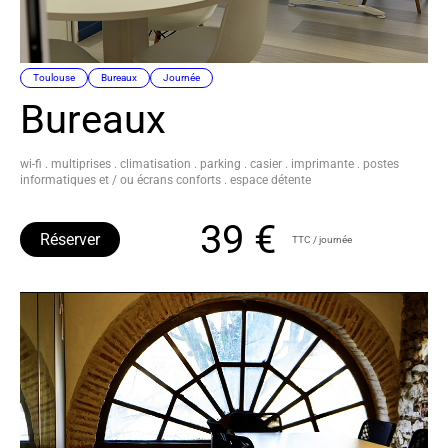
Toulouse
Bureaux
Journée
Bureaux
wi-fi . multiprises . climatisation . parking . casier . imprimante . postes
informatiques et / ou écrans conforts . espace détente
39 €
Réserver
TTC / journée