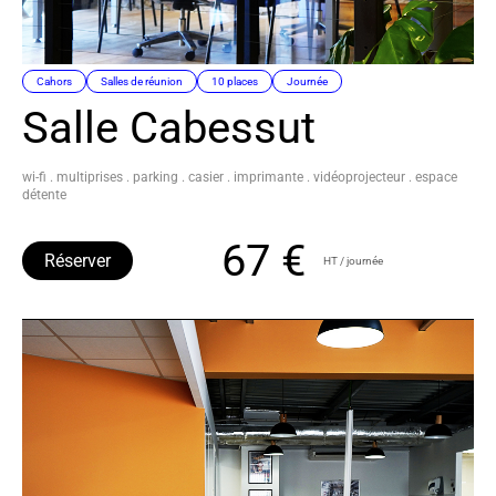
Cahors
Salles de réunion
10 places
Journée
Salle Cabessut
wi-fi . multiprises . parking . casier . imprimante . vidéoprojecteur . espace
détente
67 €
Réserver
HT / journée