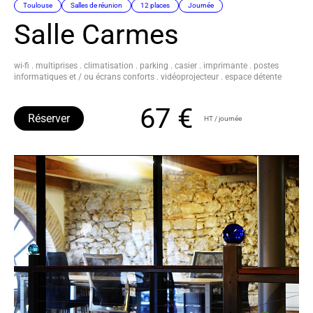
Toulouse
Salles de réunion
12 places
Journée
Salle Carmes
wi-fi . multiprises . climatisation . parking . casier . imprimante . postes
informatiques et / ou écrans conforts . vidéoprojecteur . espace détente
67 €
Réserver
HT / journée