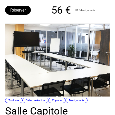
56 €
Réserver
HT / demi-journée
Toulouse
Salles de réunion
22 places
Demi-journée
Salle Capitole