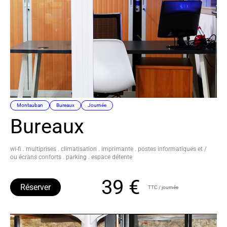
Montauban
Bureaux
Journée
Bureaux
wi-fi . multiprises . climatisation . imprimante . postes informatiques et /
ou écrans conforts . parking . espace détente
39 €
Réserver
TTC / journée