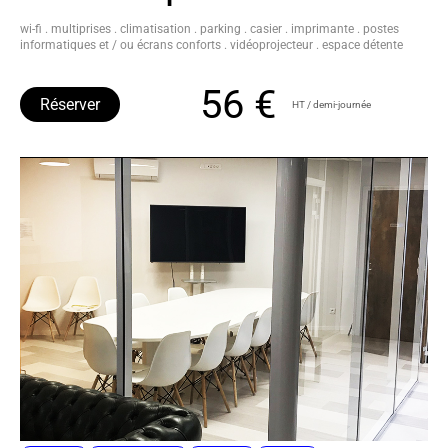
wi-fi . multiprises . climatisation . parking . casier . imprimante . postes
informatiques et / ou écrans conforts . vidéoprojecteur . espace détente
56 €
Réserver
HT / demi-journée