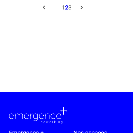
1
2
3
Emergence +
Nos espaces