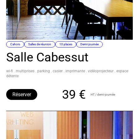
Cahors
Salles de réunion
10 places
Demi-journée
Salle Cabessut
wi-fi . multiprises . parking . casier . imprimante . vidéoprojecteur . espace
détente
39 €
Réserver
HT / demi-journée