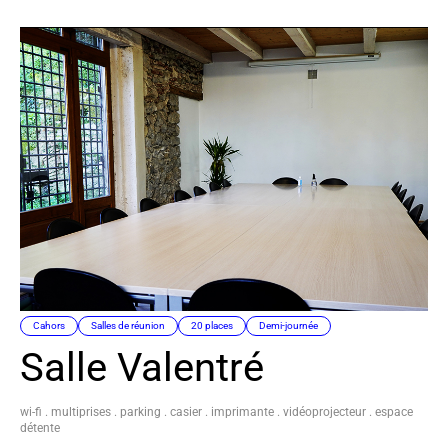
Cahors
Salles de réunion
20 places
Demi-journée
Salle Valentré
wi-fi . multiprises . parking . casier . imprimante . vidéoprojecteur . espace
détente