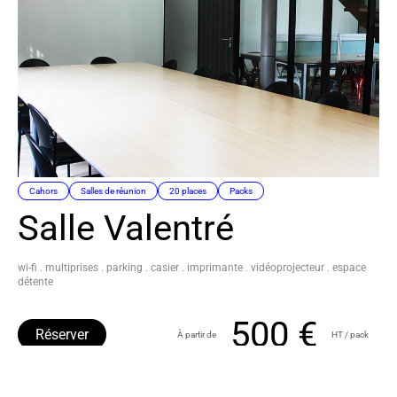
Cahors
Salles de réunion
20 places
Packs
Salle Valentré
wi-fi . multiprises . parking . casier . imprimante . vidéoprojecteur . espace
détente
500 €
Réserver
À partir de
HT / pack