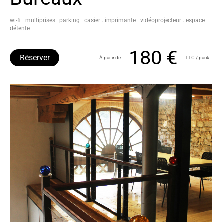
wi-fi . multiprises . parking . casier . imprimante . vidéoprojecteur . espace
détente
180 €
Réserver
À partir de
TTC / pack