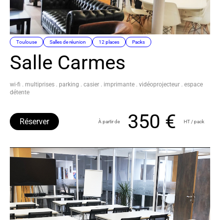
Toulouse
Salles de réunion
12 places
Packs
Salle Carmes
wi-fi . multiprises . parking . casier . imprimante . vidéoprojecteur . espace
détente
350 €
Réserver
À partir de
HT / pack