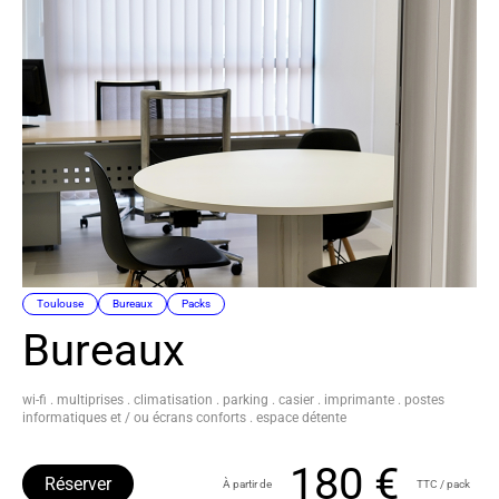
Toulouse
Bureaux
Packs
Bureaux
wi-fi . multiprises . climatisation . parking . casier . imprimante . postes
informatiques et / ou écrans conforts . espace détente
180 €
Réserver
À partir de
TTC / pack