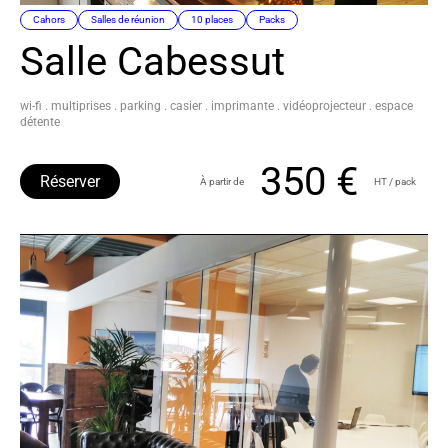
Cahors
Salles de réunion
10 places
Packs
Salle Cabessut
wi-fi . multiprises . parking . casier . imprimante . vidéoprojecteur . espace
détente
350 €
Réserver
À partir de
HT / pack