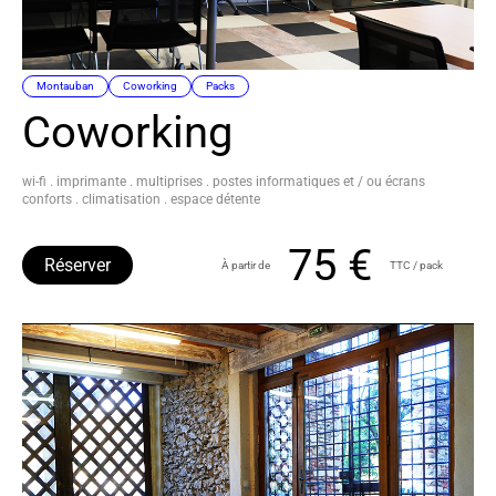
Montauban
Coworking
Packs
Coworking
wi-fi . imprimante . multiprises . postes informatiques et / ou écrans
conforts . climatisation . espace détente
75 €
Réserver
À partir de
TTC / pack