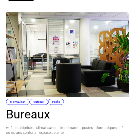
Montauban
Bureaux
Packs
Bureaux
wi-fi . multiprises . climatisation . imprimante . postes informatiques et /
ou écrans conforts . espace détente