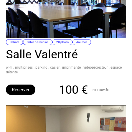
Cahors
Salles de réunion
20 places
Journée
Salle Valentré
wi-fi . multiprises . parking . casier . imprimante . vidéoprojecteur . espace
détente
100 €
Réserver
HT / journée