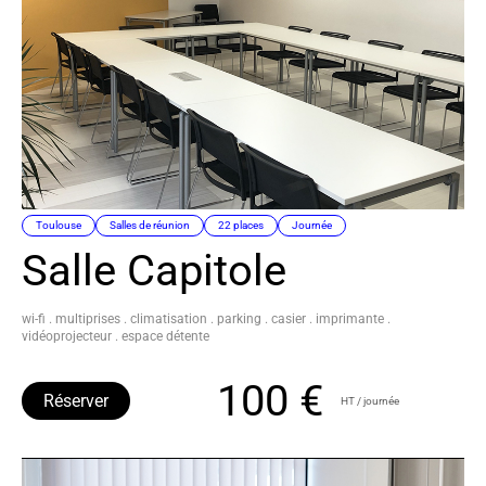
Toulouse
Salles de réunion
22 places
Journée
Salle Capitole
wi-fi . multiprises . climatisation . parking . casier . imprimante .
vidéoprojecteur . espace détente
100 €
Réserver
HT / journée