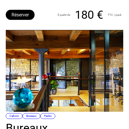
180 €
Réserver
À partir de
TTC / pack
Cahors
Bureaux
Packs
Bureaux