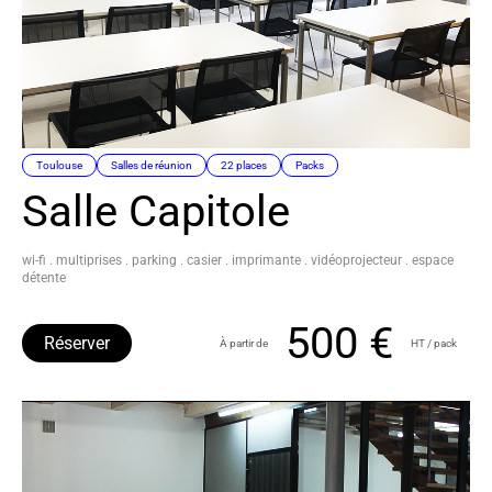
Toulouse
Salles de réunion
22 places
Packs
Salle Capitole
wi-fi . multiprises . parking . casier . imprimante . vidéoprojecteur . espace
détente
500 €
Réserver
À partir de
HT / pack