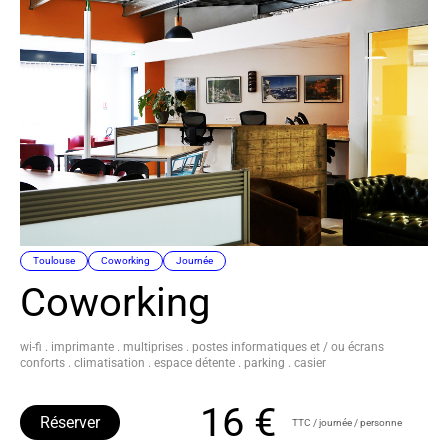
Toulouse
Coworking
Journée
Coworking
wi-fi . imprimante . multiprises . postes informatiques et / ou écrans
conforts . climatisation . espace détente . parking . casier
16 €
Réserver
TTC / journée / personne