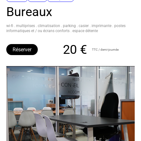
Bureaux
wi-fi . multiprises . climatisation . parking . casier . imprimante . postes
informatiques et / ou écrans conforts . espace détente
20 €
Réserver
TTC / demi-journée