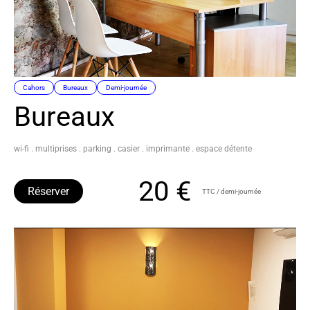
Cahors
Bureaux
Demi-journée
Bureaux
wi-fi . multiprises . parking . casier . imprimante . espace détente
20 €
Réserver
TTC / demi-journée