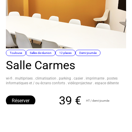
Toulouse
Salles de réunion
12 places
Demi-journée
Salle Carmes
wi-fi . multiprises . climatisation . parking . casier . imprimante . postes
informatiques et / ou écrans conforts . vidéoprojecteur . espace détente
39 €
Réserver
HT / demi-journée