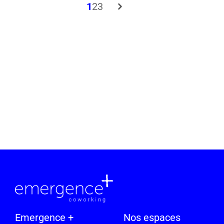
1
2
3
Emergence +
Nos espaces