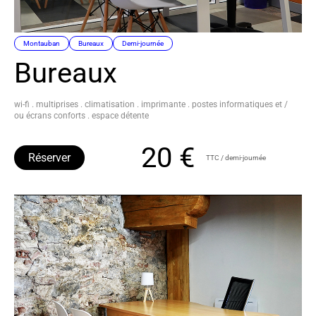
Montauban
Bureaux
Demi-journée
Bureaux
wi-fi . multiprises . climatisation . imprimante . postes informatiques et /
ou écrans conforts . espace détente
20 €
Réserver
TTC / demi-journée