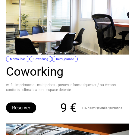
Montauban
Coworking
Demi-journée
Coworking
wi-fi . imprimante . multiprises . postes informatiques et / ou écrans
conforts . climatisation . espace détente
9 €
Réserver
TTC / demi-journée / personne