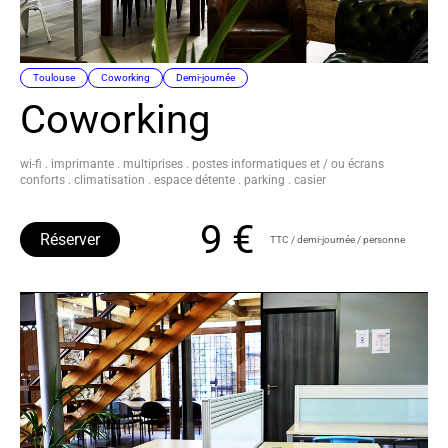
Toulouse
Coworking
Demi-journée
Coworking
wi-fi . imprimante . multiprises . postes informatiques et / ou écrans
conforts . climatisation . espace détente . parking . casier
9 €
Réserver
TTC / demi-journée / personne