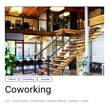
Cahors
Coworking
Journée
Coworking
wi-fi . imprimante . multiprises . espace détente . parking . casier