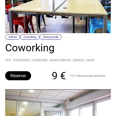
Cahors
Coworking
Demi-journée
Coworking
wi-fi . imprimante . multiprises . espace détente . parking . casier
9 €
Réserver
TTC / demi-journée / personne