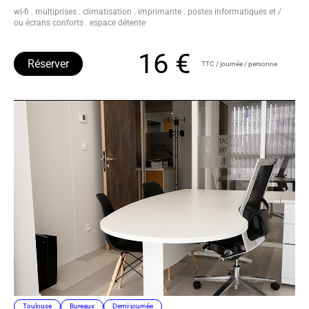
wi-fi . multiprises . climatisation . imprimante . postes informatiques et /
ou écrans conforts . espace détente
16 €
Réserver
TTC / journée / personne
Toulouse
Bureaux
Demi-journée