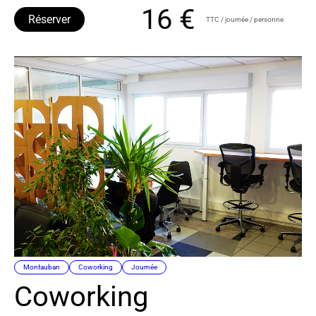
16 €
Réserver
TTC / journée / personne
Montauban
Coworking
Journée
Coworking