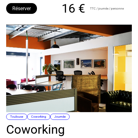
16 €
Réserver
TTC / journée / personne
Toulouse
Coworking
Journée
Coworking