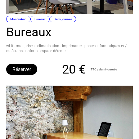
Montauban
Bureaux
Demi-journée
Bureaux
wi-fi . multiprises . climatisation . imprimante . postes informatiques et /
ou écrans conforts . espace détente
20 €
Réserver
TTC / demi-journée