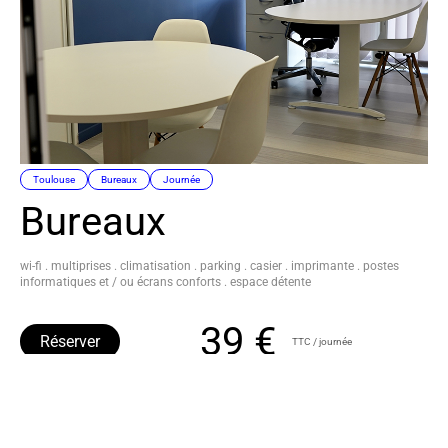
Toulouse
Bureaux
Journée
Bureaux
wi-fi . multiprises . climatisation . parking . casier . imprimante . postes
informatiques et / ou écrans conforts . espace détente
39 €
Réserver
TTC / journée