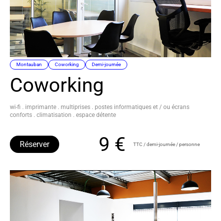
Montauban
Coworking
Demi-journée
Coworking
wi-fi . imprimante . multiprises . postes informatiques et / ou écrans
conforts . climatisation . espace détente
9 €
Réserver
TTC / demi-journée / personne