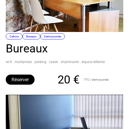
Cahors
Bureaux
Demi-journée
Bureaux
wi-fi . multiprises . parking . casier . imprimante . espace détente
20 €
Réserver
TTC / demi-journée