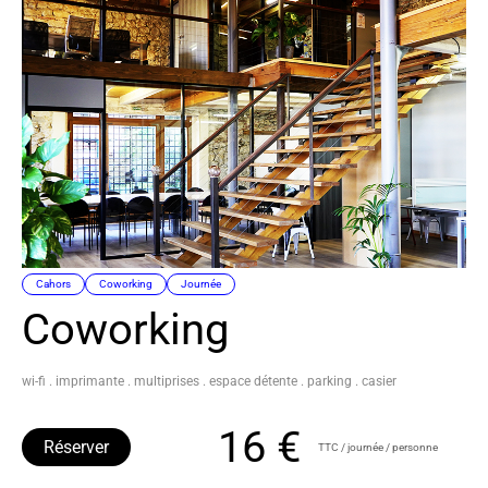
Cahors
Coworking
Journée
Coworking
wi-fi . imprimante . multiprises . espace détente . parking . casier
16 €
Réserver
TTC / journée / personne