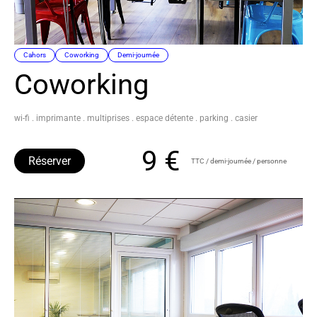
Cahors
Coworking
Demi-journée
Coworking
wi-fi . imprimante . multiprises . espace détente . parking . casier
9 €
Réserver
TTC / demi-journée / personne