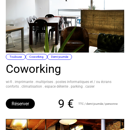
Toulouse
Coworking
Demi-journée
Coworking
wi-fi . imprimante . multiprises . postes informatiques et / ou écrans
conforts . climatisation . espace détente . parking . casier
9 €
Réserver
TTC / demi-journée / personne