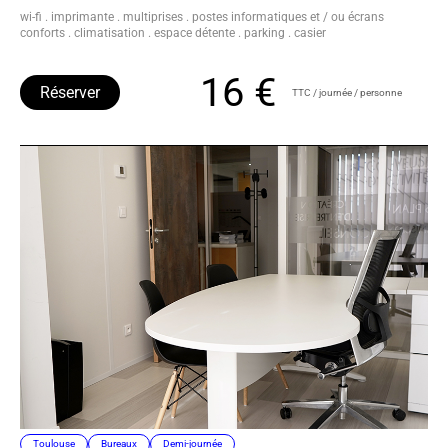
wi-fi . imprimante . multiprises . postes informatiques et / ou écrans
conforts . climatisation . espace détente . parking . casier
16 €
Réserver
TTC / journée / personne
Toulouse
Bureaux
Demi-journée