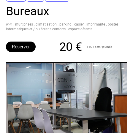
Bureaux
wi-fi . multiprises . climatisation . parking . casier . imprimante . postes
informatiques et / ou écrans conforts . espace détente
20 €
Réserver
TTC / demi-journée