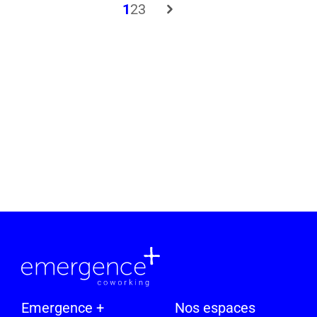
1
2
3
Emergence +
Nos espaces