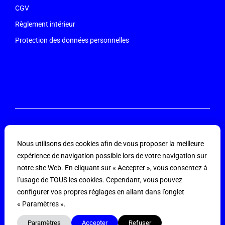
CGV
Règlement intérieur
Protection des données personnelles
Ne ratez aucune actualité, inscrivez-vous à
Nous utilisons des cookies afin de vous proposer la meilleure
notre newsletter
expérience de navigation possible lors de votre navigation sur
Restez informés de nos évènements, ateliers et offres. Recevez
notre site Web. En cliquant sur « Accepter », vous consentez à
les dernières informations concernant la communauté
l’usage de TOUS les cookies. Cependant, vous pouvez
Emergence +
configurer vos propres réglages en allant dans l’onglet
« Paramètres ».
Paramètres
Accepter
Refuser