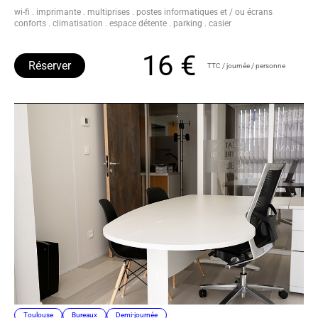
wi-fi . imprimante . multiprises . postes informatiques et / ou écrans
conforts . climatisation . espace détente . parking . casier
16 €
Réserver
TTC / journée / personne
Toulouse
Bureaux
Demi-journée