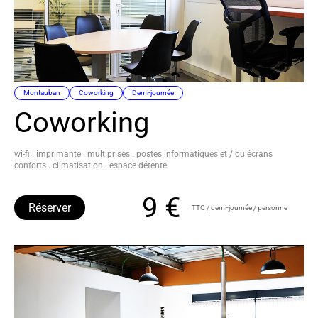
Montauban
Coworking
Demi-journée
Coworking
wi-fi . imprimante . multiprises . postes informatiques et / ou écrans
conforts . climatisation . espace détente
9 €
Réserver
TTC / demi-journée / personne