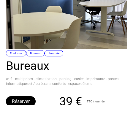
Toulouse
Bureaux
Journée
Bureaux
wi-fi . multiprises . climatisation . parking . casier . imprimante . postes
informatiques et / ou écrans conforts . espace détente
39 €
Réserver
TTC / journée