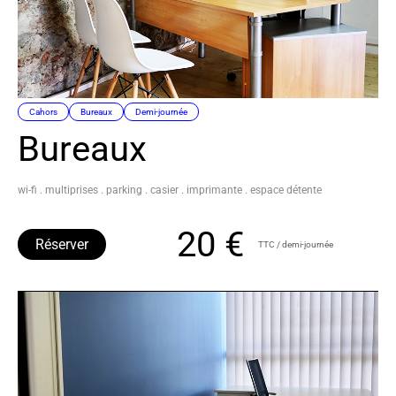
Cahors
Bureaux
Demi-journée
Bureaux
wi-fi . multiprises . parking . casier . imprimante . espace détente
20 €
Réserver
TTC / demi-journée