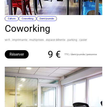
Cahors
Coworking
Demi-journée
Coworking
wi-fi . imprimante . multiprises . espace détente . parking . casier
9 €
Réserver
TTC / demi-journée / personne