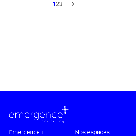
1
2
3
Emergence +
Nos espaces