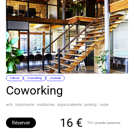
Cahors
Coworking
Journée
Coworking
wi-fi . imprimante . multiprises . espace détente . parking . casier
16 €
Réserver
TTC / journée / personne