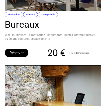
Montauban
Bureaux
Demi-journée
Bureaux
wi-fi . multiprises . climatisation . imprimante . postes informatiques et /
ou écrans conforts . espace détente
20 €
Réserver
TTC / demi-journée