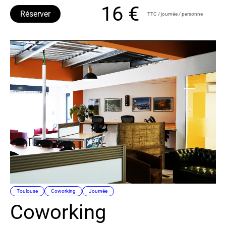
16 €
Réserver
TTC / journée / personne
Toulouse
Coworking
Journée
Coworking