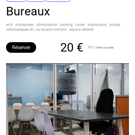
Bureaux
wi-fi . multiprises . climatisation . parking . casier . imprimante . postes
informatiques et / ou écrans conforts . espace détente
20 €
Réserver
TTC / demi-journée