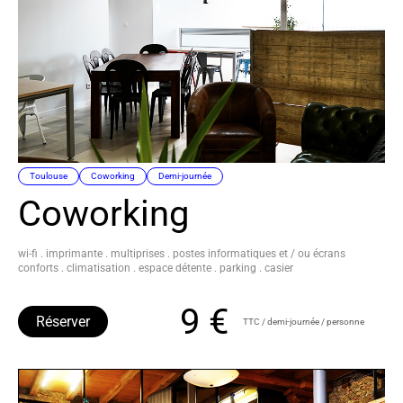
Toulouse
Coworking
Demi-journée
Coworking
wi-fi . imprimante . multiprises . postes informatiques et / ou écrans
conforts . climatisation . espace détente . parking . casier
9 €
Réserver
TTC / demi-journée / personne