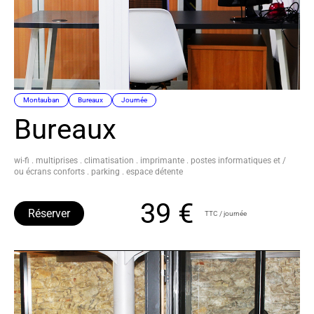
Montauban
Bureaux
Journée
Bureaux
wi-fi . multiprises . climatisation . imprimante . postes informatiques et /
ou écrans conforts . parking . espace détente
39 €
Réserver
TTC / journée