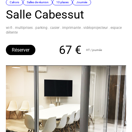
Cahors
Salles de réunion
10 places
Journée
Salle Cabessut
wi-fi . multiprises . parking . casier . imprimante . vidéoprojecteur . espace
détente
67 €
Réserver
HT / journée