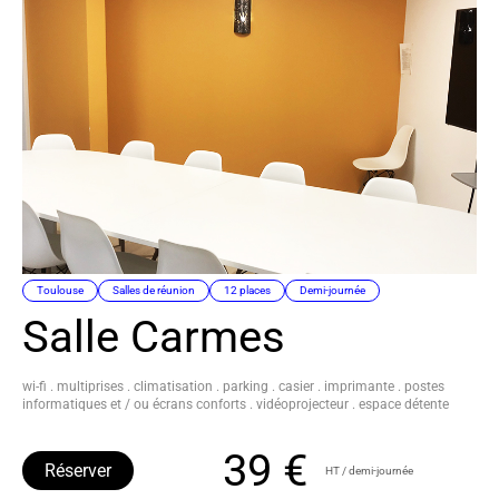
Toulouse
Salles de réunion
12 places
Demi-journée
Salle Carmes
wi-fi . multiprises . climatisation . parking . casier . imprimante . postes
informatiques et / ou écrans conforts . vidéoprojecteur . espace détente
39 €
Réserver
HT / demi-journée