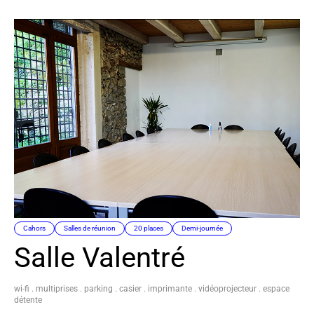
Cahors
Salles de réunion
20 places
Demi-journée
Salle Valentré
wi-fi . multiprises . parking . casier . imprimante . vidéoprojecteur . espace
détente