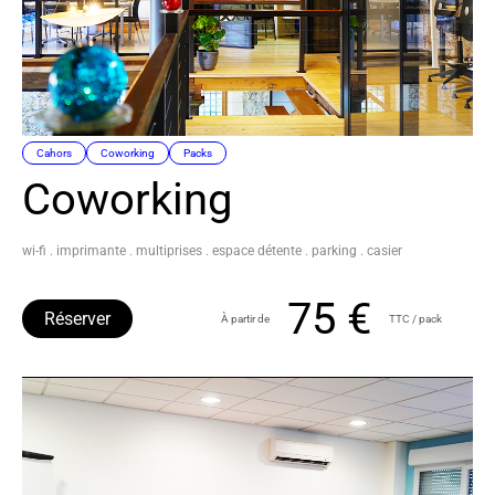
Cahors
Coworking
Packs
Coworking
wi-fi . imprimante . multiprises . espace détente . parking . casier
75 €
Réserver
À partir de
TTC / pack