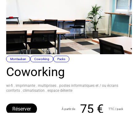
Montauban
Coworking
Packs
Coworking
wi-fi . imprimante . multiprises . postes informatiques et / ou écrans
conforts . climatisation . espace détente
75 €
Réserver
À partir de
TTC / pack