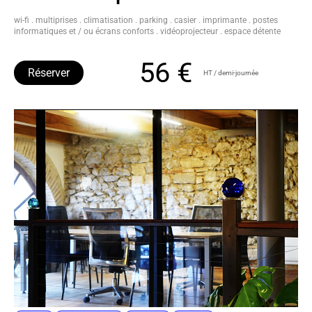
wi-fi . multiprises . climatisation . parking . casier . imprimante . postes
informatiques et / ou écrans conforts . vidéoprojecteur . espace détente
56 €
Réserver
HT / demi-journée