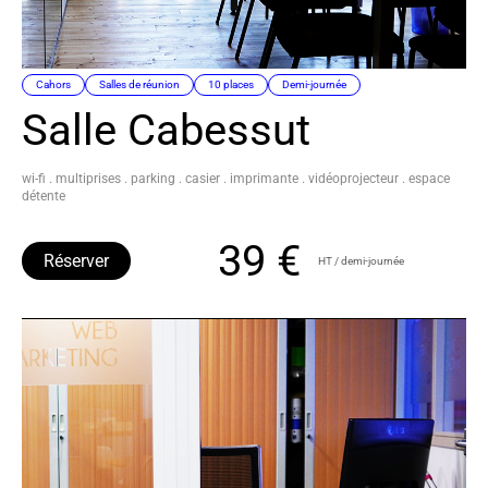
Cahors
Salles de réunion
10 places
Demi-journée
Salle Cabessut
wi-fi . multiprises . parking . casier . imprimante . vidéoprojecteur . espace
détente
39 €
Réserver
HT / demi-journée