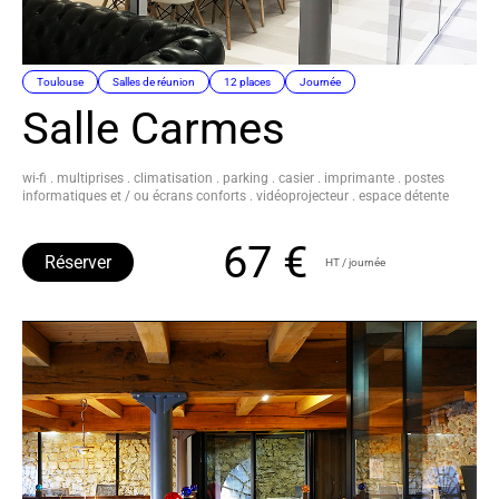
Toulouse
Salles de réunion
12 places
Journée
Salle Carmes
wi-fi . multiprises . climatisation . parking . casier . imprimante . postes
informatiques et / ou écrans conforts . vidéoprojecteur . espace détente
67 €
Réserver
HT / journée