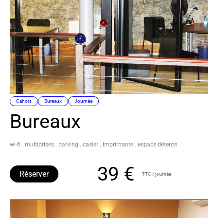
Cahors
Bureaux
Journée
Bureaux
wi-fi . multiprises . parking . casier . imprimante . espace détente
39 €
Réserver
TTC / journée