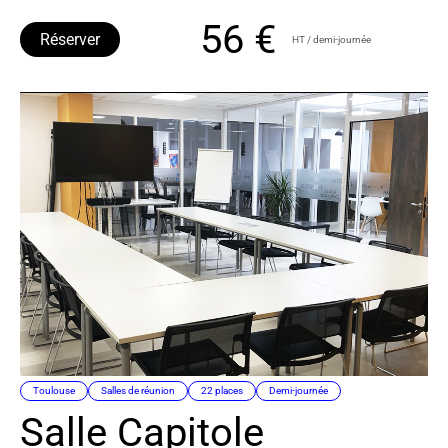
56 €
Réserver
HT / demi-journée
Toulouse
Salles de réunion
22 places
Demi-journée
Salle Capitole