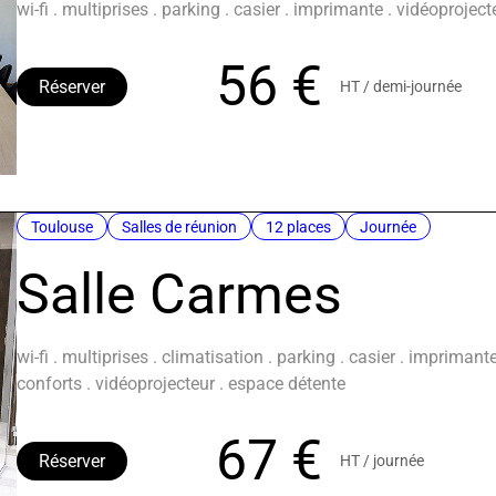
wi-fi . multiprises . parking . casier . imprimante . vidéoprojec
56 €
Réserver
HT / demi-journée
Toulouse
Salles de réunion
12 places
Journée
Salle Carmes
wi-fi . multiprises . climatisation . parking . casier . impriman
conforts . vidéoprojecteur . espace détente
67 €
Réserver
HT / journée