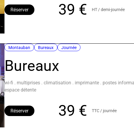
39 €
Réserver
HT / demi-journée
Montauban
Bureaux
Journée
Bureaux
wi-fi . multiprises . climatisation . imprimante . postes inform
espace détente
39 €
Réserver
TTC / journée