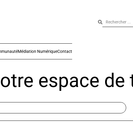
mmunauté
Médiation Numérique
Contact
otre espace de t