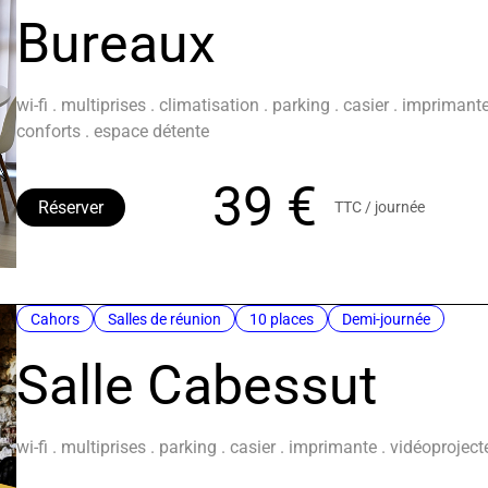
Bureaux
wi-fi . multiprises . climatisation . parking . casier . impriman
conforts . espace détente
39 €
Réserver
TTC / journée
Cahors
Salles de réunion
10 places
Demi-journée
Salle Cabessut
wi-fi . multiprises . parking . casier . imprimante . vidéoprojec