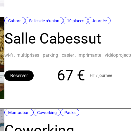
Cahors
Salles de réunion
10 places
Journée
Salle Cabessut
wi-fi . multiprises . parking . casier . imprimante . vidéoprojec
67 €
Réserver
HT / journée
Montauban
Coworking
Packs
Coworking