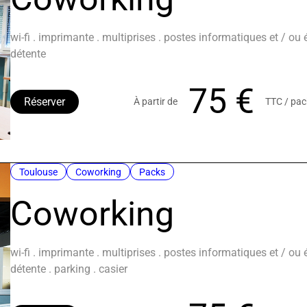
wi-fi . imprimante . multiprises . postes informatiques et / ou
détente
75 €
Réserver
À partir de
TTC / pac
Toulouse
Coworking
Packs
Coworking
wi-fi . imprimante . multiprises . postes informatiques et / ou
détente . parking . casier