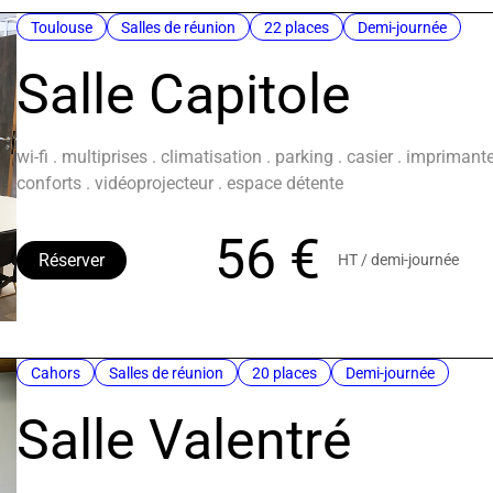
Toulouse
Salles de réunion
22 places
Demi-journée
Salle Capitole
wi-fi . multiprises . climatisation . parking . casier . impriman
conforts . vidéoprojecteur . espace détente
56 €
Réserver
HT / demi-journée
Cahors
Salles de réunion
20 places
Demi-journée
Salle Valentré