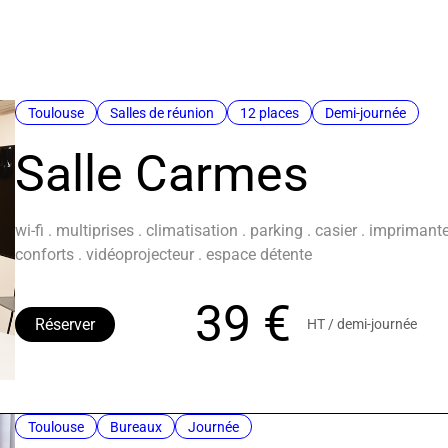
Toulouse
Salles de réunion
12 places
Demi-journée
Salle Carmes
wi-fi . multiprises . climatisation . parking . casier . impriman
conforts . vidéoprojecteur . espace détente
39 €
Réserver
HT / demi-journée
Toulouse
Bureaux
Journée